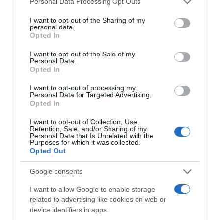
Personal Data Processing Opt Outs
services and may gather and store information including but
not limited to your visit or usage behaviour. You may click to
I want to opt-out of the Sharing of my
personal data.
grant or deny consent to Google and its third-party tags to
Opted In
use your data for below specified purposes in below Google
consent section.
I want to opt-out of the Sale of my
Personal Data.
Opted In
I want to opt-out of processing my
Personal Data for Targeted Advertising.
Opted In
I want to opt-out of Collection, Use,
Retention, Sale, and/or Sharing of my
Personal Data that Is Unrelated with the
Purposes for which it was collected.
Opted Out
Google consents
I want to allow Google to enable storage
Prodotti
related to advertising like cookies on web or
device identifiers in apps.
Internorm: Infissi in pvc - pvc/alluminio -