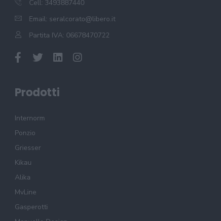
Cell: 3493887440
Email:
seralcorato@libero.it
Partita IVA: 06678470722
Prodotti
Internorm
Ponzio
Griesser
Kikau
Alika
MvLine
Gasperotti