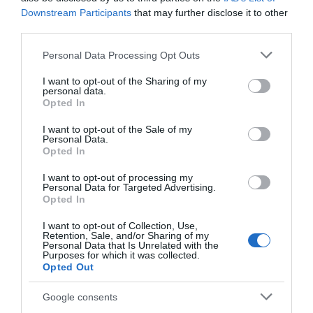
Gestione domotica Internorm
Downstream Participants
that may further disclose it to other
third parties.
Please note that this website/app uses one or more Google
Personal Data Processing Opt Outs
services and may gather and store information including but
not limited to your visit or usage behaviour. You may click to
I want to opt-out of the Sharing of my
personal data.
grant or deny consent to Google and its third-party tags to
Opted In
use your data for below specified purposes in below Google
consent section.
I want to opt-out of the Sale of my
Personal Data.
Sicuri al 100% con Internorm
Opted In
I want to opt-out of processing my
Personal Data for Targeted Advertising.
Opted In
I want to opt-out of Collection, Use,
Retention, Sale, and/or Sharing of my
Personal Data that Is Unrelated with the
Purposes for which it was collected.
Opted Out
Perché scegliere le finestre
Google consents