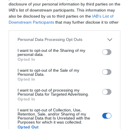
disclosure of your personal information by third parties on the
IAB’s list of downstream participants. This information may
also be disclosed by us to third parties on the
IAB’s List of
I Nostri Partner
Downstream Participants
that may further disclose it to other
third parties.
Please note that this website/app uses one or more Google
Personal Data Processing Opt Outs
services and may gather and store information including but
not limited to your visit or usage behaviour. You may click to
I want to opt-out of the Sharing of my
personal data.
grant or deny consent to Google and its third-party tags to
Opted In
use your data for below specified purposes in below Google
consent section.
I want to opt-out of the Sale of my
Personal Data.
Opted In
I want to opt-out of processing my
Personal Data for Targeted Advertising.
Opted In
I want to opt-out of Collection, Use,
Retention, Sale, and/or Sharing of my
Personal Data that Is Unrelated with the
Purposes for which it was collected.
Opted Out