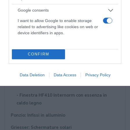
Google consents
I want to allow Google to enable storage
related to advertising like cookies on web or
device identifiers in apps.
CONFIRM
Prodotti
Internorm: Infissi in pvc - pvc/alluminio -
Data Deletion
Data Access
Privacy Policy
legno/alluminio
- Finestra HF410 Internorm con essenza in
caldo legno
Ponzio: Infissi in alluminio
Griesser: Schermature solari