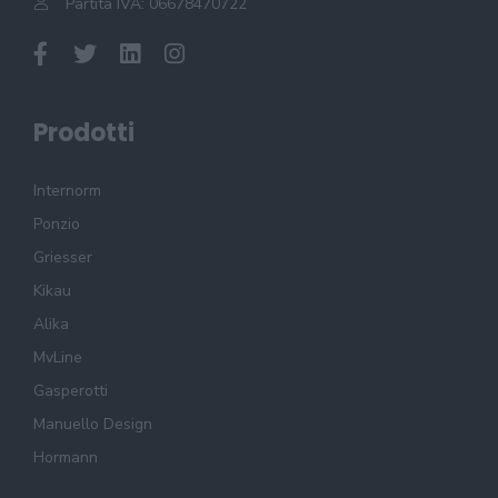
Partita IVA: 06678470722
Prodotti
Internorm
Ponzio
Griesser
Kikau
Alika
MvLine
Gasperotti
Manuello Design
Hormann