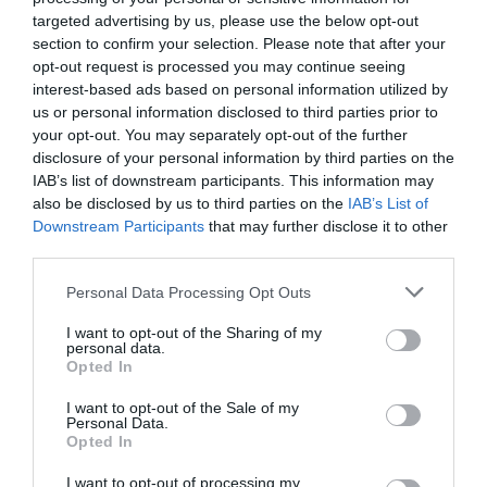
targeted advertising by us, please use the below opt-out
section to confirm your selection. Please note that after your
opt-out request is processed you may continue seeing
interest-based ads based on personal information utilized by
us or personal information disclosed to third parties prior to
PERGOLE E TENDE DA SOLE GIBUS
your opt-out. You may separately opt-out of the further
disclosure of your personal information by third parties on the
29 aprile 2021
IAB’s list of downstream participants. This information may
also be disclosed by us to third parties on the
IAB’s List of
Downstream Participants
that may further disclose it to other
third parties.
Please note that this website/app uses one or more Google
Personal Data Processing Opt Outs
services and may gather and store information including but
not limited to your visit or usage behaviour. You may click to
I want to opt-out of the Sharing of my
personal data.
grant or deny consent to Google and its third-party tags to
Opted In
use your data for below specified purposes in below Google
consent section.
I want to opt-out of the Sale of my
Social
Personal Data.
Opted In
I want to opt-out of processing my