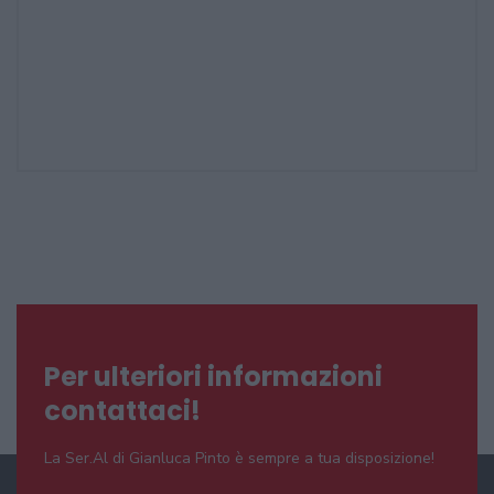
Per ulteriori informazioni
contattaci!
La Ser.Al di Gianluca Pinto è sempre a tua disposizione!