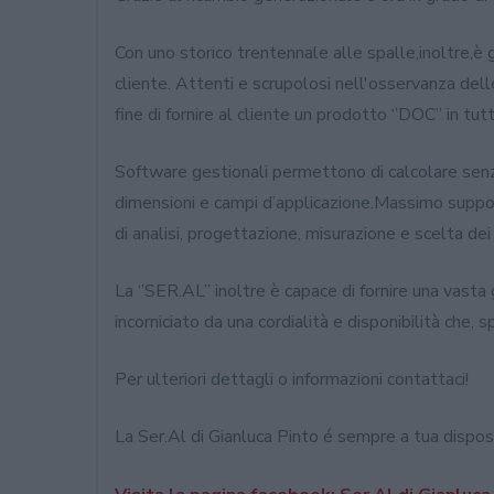
Con uno storico trentennale alle spalle,inoltre,è
cliente. Attenti e scrupolosi nell'osservanza dell
fine di fornire al cliente un prodotto ‘’DOC’’ in tu
Software gestionali permettono di calcolare senza e
dimensioni e campi d’applicazione.Massimo suppor
di analisi, progettazione, misurazione e scelta dei 
La ‘’SER.AL’’ inoltre è capace di fornire una vasta 
incorniciato da una cordialità e disponibilità che, 
Per ulteriori dettagli o informazioni contattaci!
La Ser.Al di Gianluca Pinto é sempre a tua dispos
Promozione Internorm est
2019!