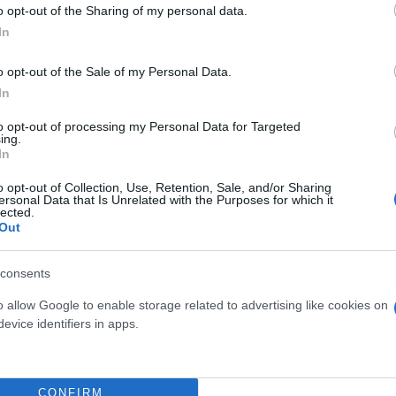
31/12/2022
3.411,38 €
o opt-out of the Sharing of my personal data.
2024
In
o opt-out of the Sale of my Personal Data.
I MEZZOGIORNO (ART.1
In
18/03/2024
8.582,65 €
to opt-out of processing my Personal Data for Targeted
ing.
In
11.994,03
o opt-out of Collection, Use, Retention, Sale, and/or Sharing
ersonal Data that Is Unrelated with the Purposes for which it
€
lected.
Out
consents
o allow Google to enable storage related to advertising like cookies on
evice identifiers in apps.
CONFIRM