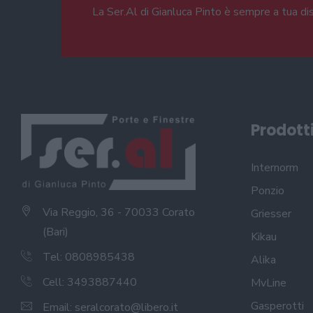
La Ser.Al di Gianluca Pinto è sempre a tua di
Prodott
Internorm
Ponzio
Via Reggio, 36 - 70033 Corato
Griesser
(Bari)
Kikau
Tel: 0808985438
Alika
Cell: 3493887440
MvLine
Gasperotti
Email:
seralcorato@libero.it