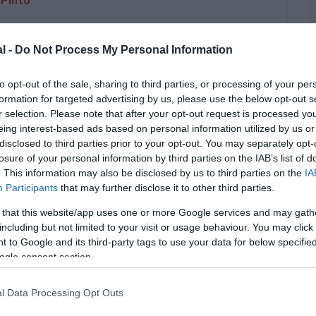
 Pinto
03 gennaio 2022
al -
Do Not Process My Personal Information
to opt-out of the sale, sharing to third parties, or processing of your per
formation for targeted advertising by us, please use the below opt-out s
r selection. Please note that after your opt-out request is processed y
eing interest-based ads based on personal information utilized by us or
disclosed to third parties prior to your opt-out. You may separately opt-
losure of your personal information by third parties on the IAB’s list of
. This information may also be disclosed by us to third parties on the
IA
4
Participants
that may further disclose it to other third parties.
 that this website/app uses one or more Google services and may gath
including but not limited to your visit or usage behaviour. You may click 
DATA
IMPORTO
 to Google and its third-party tags to use your data for below specifi
CONCESSIONE
AIUTO
ogle consent section.
l Data Processing Opt Outs
ART. 27 D.L.