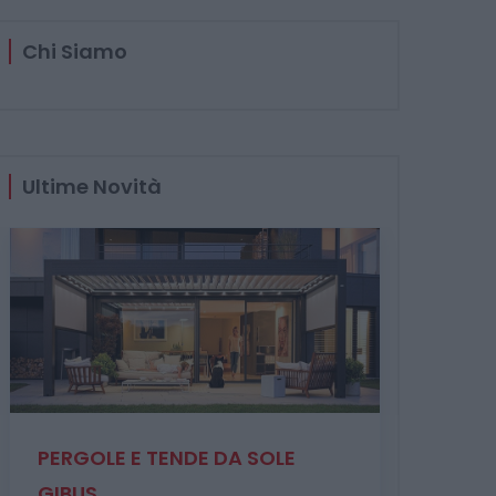
Chi Siamo
Ultime Novità
Fines
PERGOLE E TENDE DA SOLE
avanz
GIBUS