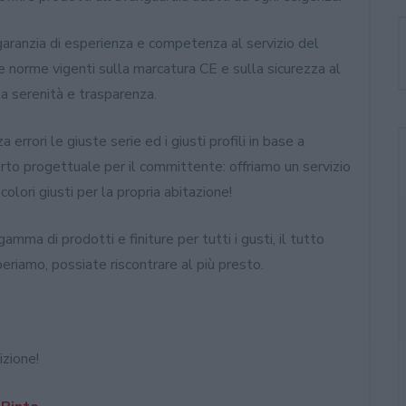
 garanzia di esperienza e competenza al servizio del
e norme vigenti sulla marcatura CE e sulla sicurezza al
tta serenità e trasparenza.
rrori le giuste serie ed i giusti profili in base a
to progettuale per il committente: offriamo un servizio
colori giusti per la propria abitazione!
gamma di prodotti e finiture per tutti i gusti, il tutto
speriamo, possiate riscontrare al più presto.
izione!
ate
KF510: nuovo infisso in casa
Internorm