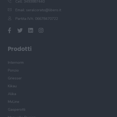
Cell: 3493887440
Email:
seralcorato@libero.it
Partita IVA: 06678470722
Prodotti
Internorm
Ponzio
Griesser
Kikau
Alika
MvLine
Gasperotti