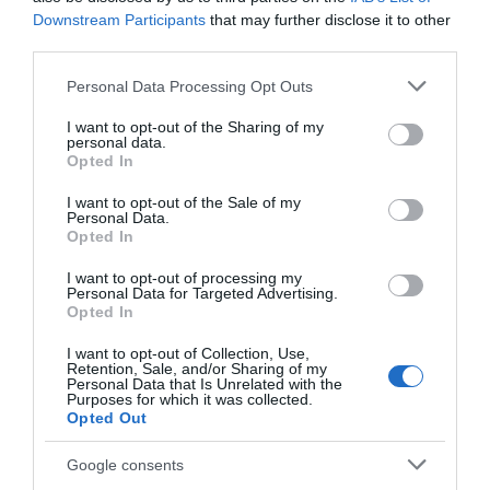
Gestione domotica Internorm
Downstream Participants
that may further disclose it to other
third parties.
Please note that this website/app uses one or more Google
Personal Data Processing Opt Outs
services and may gather and store information including but
not limited to your visit or usage behaviour. You may click to
I want to opt-out of the Sharing of my
personal data.
grant or deny consent to Google and its third-party tags to
Opted In
use your data for below specified purposes in below Google
consent section.
I want to opt-out of the Sale of my
Personal Data.
Sicuri al 100% con Internorm
Opted In
I want to opt-out of processing my
Personal Data for Targeted Advertising.
Opted In
I want to opt-out of Collection, Use,
Retention, Sale, and/or Sharing of my
Personal Data that Is Unrelated with the
Purposes for which it was collected.
Opted Out
Perché scegliere le finestre
Google consents