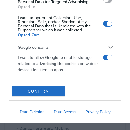
Personal Data for Targeted Advertising.
Prodotti
Opted In
I want to opt-out of Collection, Use,
Internorm: Infissi in pvc - pvc/alluminio -
Retention, Sale, and/or Sharing of my
Personal Data that Is Unrelated with the
legno/alluminio
Purposes for which it was collected.
Opted Out
- Finestra HF410 Internorm con essenza in
caldo legno
Google consents
I want to allow Google to enable storage
Ponzio: Infissi in alluminio
related to advertising like cookies on web or
device identifiers in apps.
Griesser: Schermature solari
Kikau: Persiane in alluminio
CONFIRM
Alika: La tapparella orientabile di Kikau
MvLine: Tende tecniche e Zanzariere - Avvolgibili
Data Deletion
Data Access
Privacy Policy
in alluminio e acciaio
- Zanzariera Bora MvLine