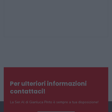
Per ulteriori informazioni
contattaci!
La Ser.Al di Gianluca Pinto è sempre a tua disposizione!