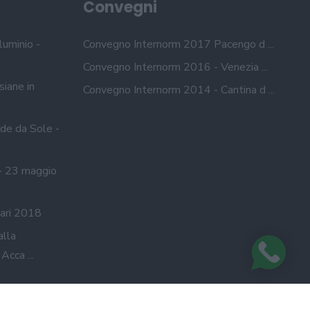
Convegni
luminio -
Convegno Internorm 2017 Pacengo d ...
Convegno Internorm 2016 - Venezia ...
siane in
Convegno Internorm 2014 - Cantina d ...
de da Sole -
- 23 maggio
ari 2018
alla
cca ...