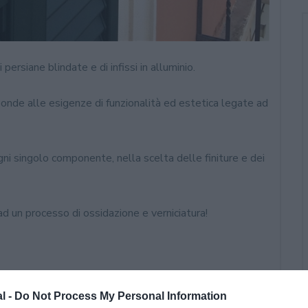
 persiane blindate e di infissi in alluminio.
ponde alle esigenze di funzionalità ed estetica legate ad
i singolo componente, nella scelta delle finiture e dei
ad un processo di ossidazione e verniciatura!
al -
Do Not Process My Personal Information