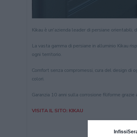
Kikau è un'azienda leader di persiane orientabili, di
La vasta gamma di persiane in alluminio Kikau ris
ogni territorio.
Comfort senza compromessi, cura del design di ogn
colori.
Garanzia 10 anni sulla corrosione filiforme grazie 
VISITA IL SITO: KIKAU
InfissiSer