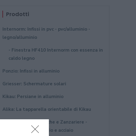
Prodotti
Internorm: Infissi in pvc - pvc/alluminio -
legno/alluminio
- Finestra HF410 Internorm con essenza in
caldo legno
Ponzio: Infissi in alluminio
Griesser: Schermature solari
Kikau: Persiane in alluminio
Alika: La tapparella orientabile di Kikau
MvLine: Tende tecniche e Zanzariere -
Avvolgibili in alluminio e acciaio