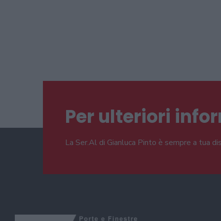
Per ulteriori inf
La Ser.Al di Gianluca Pinto è sempre a tua di