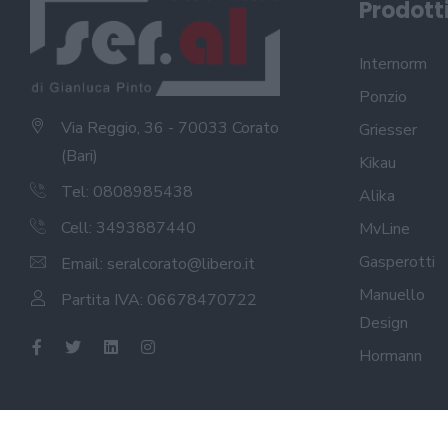
Prodott
Internorm
Ponzio
Via Reggio, 36 - 70033 Corato
Griesser
(Bari)
Kikau
Tel: 0808985438
Alika
Cell: 3493887440
MvLine
Gasperotti
Email:
seralcorato@libero.it
Manuello
Partita IVA: 06678470722
Design
Hormann