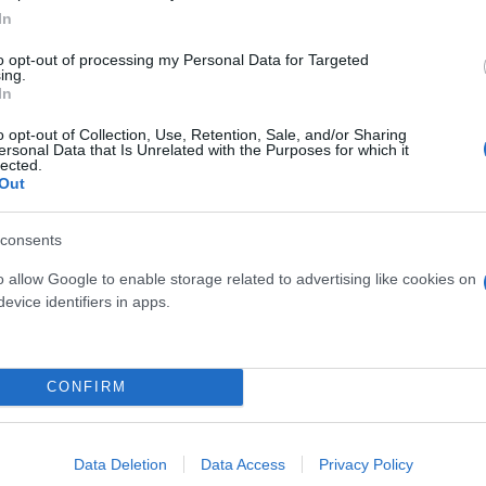
In
to opt-out of processing my Personal Data for Targeted
ate
KF510: nuovo infisso in casa
ing.
In
Internorm
o opt-out of Collection, Use, Retention, Sale, and/or Sharing
ersonal Data that Is Unrelated with the Purposes for which it
03 gennaio 2022
lected.
Out
consents
o allow Google to enable storage related to advertising like cookies on
evice identifiers in apps.
CONFIRM
Data Deletion
Data Access
Privacy Policy