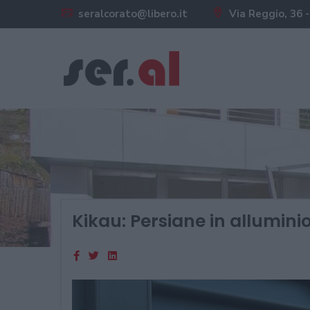
seralcorato@libero.it
Via Reggio, 36 -
Kikau: Persiane in allumini