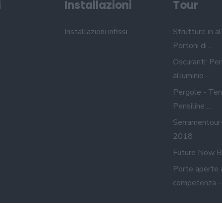
i
Installazioni
Tour
Installazioni infissi
Strutture in al
Portoni di ...
Oscuranti: Per
alluminio - ...
Pergole - Ten
Pensiline ...
Serramentour
2018
Future Now B
Porte aperte 
competenza - A