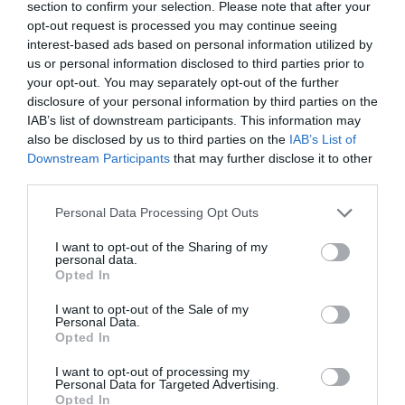
sicurezza
section to confirm your selection. Please note that after your
opt-out request is processed you may continue seeing
Manuello Design: Porte interne
interest-based ads based on personal information utilized by
us or personal information disclosed to third parties prior to
Hormann: Chiusure residenziali
your opt-out. You may separately opt-out of the further
disclosure of your personal information by third parties on the
IAB’s list of downstream participants. This information may
also be disclosed by us to third parties on the
IAB’s List of
Downstream Participants
that may further disclose it to other
third parties.
Ultime Novità
Please note that this website/app uses one or more Google
Personal Data Processing Opt Outs
services and may gather and store information including but
not limited to your visit or usage behaviour. You may click to
I want to opt-out of the Sharing of my
personal data.
grant or deny consent to Google and its third-party tags to
Opted In
use your data for below specified purposes in below Google
consent section.
I want to opt-out of the Sale of my
Personal Data.
Opted In
I want to opt-out of processing my
Personal Data for Targeted Advertising.
Opted In