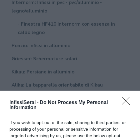
Internorm: Infissi in pvc - pvc/alluminio -
legno/alluminio
- Finestra HF410 Internorm con essenza in
caldo legno
Ponzio: Infissi in alluminio
Griesser: Schermature solari
Kikau: Persiane in alluminio
Alika: La tapparella orientabile di Kikau
MvLine: Tende tecniche e Zanzariere - Avvolgibili
InfissiSeral -
Do Not Process My Personal
in alluminio e acciaio
Information
- Zanzariera Bora MvLine
If you wish to opt-out of the sale, sharing to third parties, or
processing of your personal or sensitive information for
Gasperotti: Porte blindate, portoncini e porte di
targeted advertising by us, please use the below opt-out