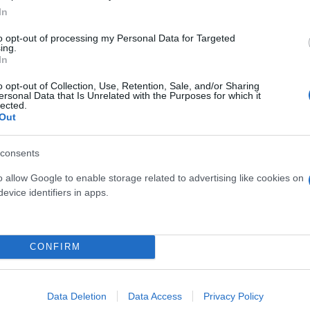
In
to opt-out of processing my Personal Data for Targeted
ate
KF510: nuovo infisso in casa
ing.
In
Internorm
o opt-out of Collection, Use, Retention, Sale, and/or Sharing
ersonal Data that Is Unrelated with the Purposes for which it
03 gennaio 2022
lected.
Out
consents
o allow Google to enable storage related to advertising like cookies on
evice identifiers in apps.
CONFIRM
Data Deletion
Data Access
Privacy Policy