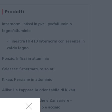
Prodotti
Internorm: Infissi in pvc - pvc/alluminio -
legno/alluminio
- Finestra HF410 Internorm con essenza in
caldo legno
Ponzio: Infissi in alluminio
Griesser: Schermature solari
Kikau: Persiane in alluminio
Alika: La tapparella orientabile di Kikau
MvLine: Tende tecniche e Zanzariere -
Avvolgibili in alluminio e acciaio