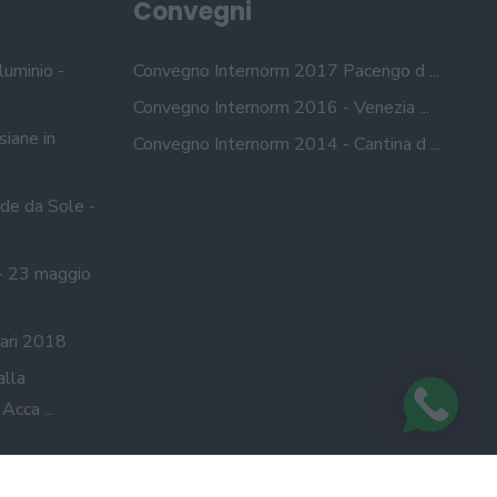
Convegni
luminio -
Convegno Internorm 2017 Pacengo d ...
Convegno Internorm 2016 - Venezia ...
siane in
Convegno Internorm 2014 - Cantina d ...
de da Sole -
- 23 maggio
ari 2018
alla
cca ...