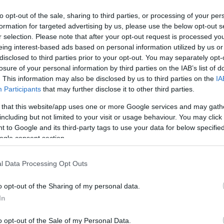
to opt-out of the sale, sharing to third parties, or processing of your per
formation for targeted advertising by us, please use the below opt-out s
r selection. Please note that after your opt-out request is processed y
eing interest-based ads based on personal information utilized by us or
e, mv line tende, finestre mv line, bora mv line, mv line
disclosed to third parties prior to your opt-out. You may separately opt-
 mv avvolgibili, mv bari, zanzariere mv line prezzi, mv line
losure of your personal information by third parties on the IAB’s list of
 v line zanzariere, mv zanzariere, zanzariere puglia
. This information may also be disclosed by us to third parties on the
IA
Participants
that may further disclose it to other third parties.
 that this website/app uses one or more Google services and may gath
including but not limited to your visit or usage behaviour. You may click 
 to Google and its third-party tags to use your data for below specifi
ogle consent section.
l Data Processing Opt Outs
o opt-out of the Sharing of my personal data.
Brochure zanzariera Bora di
In
MvLine
o opt-out of the Sale of my Personal Data.