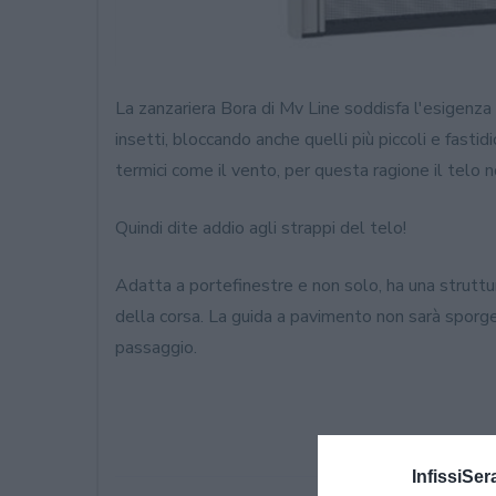
La zanzariera Bora di Mv Line soddisfa l'esigenza d
insetti, bloccando anche quelli più piccoli e fasti
termici come il vento, per questa ragione il telo no
Quindi dite addio agli strappi del telo!
Adatta a portefinestre e non solo, ha una struttura
della corsa. La guida a pavimento non sarà sporge
passaggio.
InfissiSer