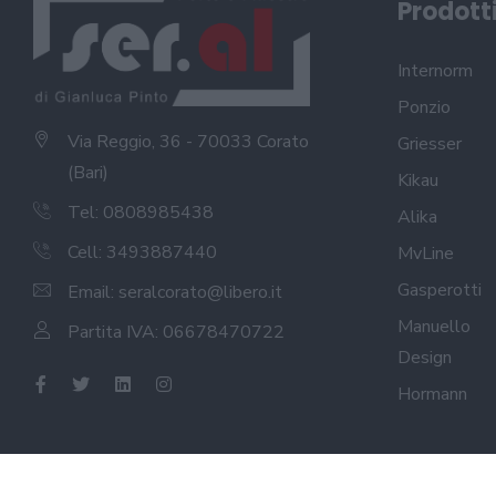
Prodott
Internorm
Ponzio
Via Reggio, 36 - 70033 Corato
Griesser
(Bari)
Kikau
Tel: 0808985438
Alika
Cell: 3493887440
MvLine
Gasperotti
Email:
seralcorato@libero.it
Manuello
Partita IVA: 06678470722
Design
Hormann