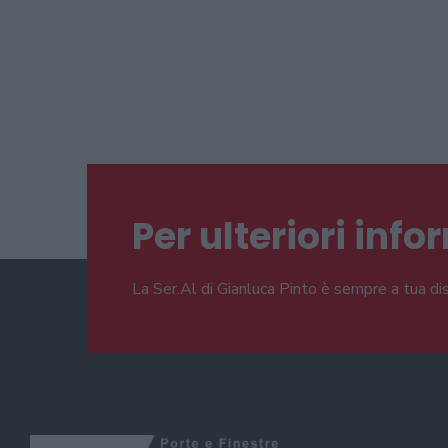
Per ulteriori inf
La Ser.Al di Gianluca Pinto è sempre a tua di