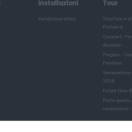
i
Installazioni
Tour
Installazioni infissi
Strutture in al
Portoni di ...
Oscuranti: Per
alluminio - ...
Pergole - Ten
Pensiline ...
Serramentour
2018
Future Now B
Porte aperte 
competenza - A