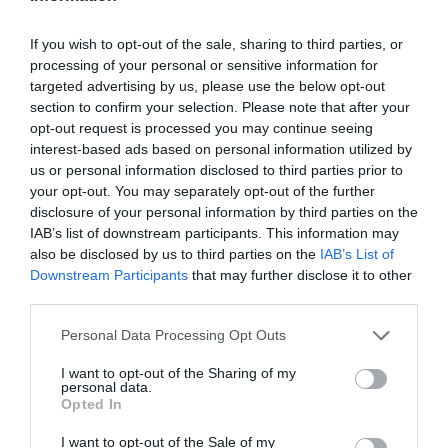
Alika: La tapparella orientabile di Kikau
If you wish to opt-out of the sale, sharing to third parties, or
MvLine: Tende tecniche e Zanzariere - Avvolgibili
processing of your personal or sensitive information for
targeted advertising by us, please use the below opt-out
in alluminio e acciaio
section to confirm your selection. Please note that after your
opt-out request is processed you may continue seeing
- Zanzariera Bora MvLine
interest-based ads based on personal information utilized by
us or personal information disclosed to third parties prior to
Gasperotti: Porte blindate, portoncini e porte di
your opt-out. You may separately opt-out of the further
sicurezza
disclosure of your personal information by third parties on the
IAB’s list of downstream participants. This information may
Manuello Design: Porte interne
also be disclosed by us to third parties on the
IAB’s List of
Downstream Participants
that may further disclose it to other
Hormann: Chiusure residenziali
third parties.
Please note that this website/app uses one or more Google
Personal Data Processing Opt Outs
services and may gather and store information including but
not limited to your visit or usage behaviour. You may click to
I want to opt-out of the Sharing of my
personal data.
grant or deny consent to Google and its third-party tags to
Opted In
use your data for below specified purposes in below Google
Ultime Novità
consent section.
I want to opt-out of the Sale of my