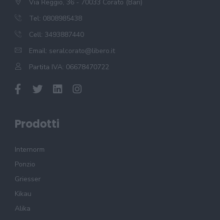
Via Reggio, 36 - 70033 Corato (Bari)
Tel: 0808985438
Cell: 3493887440
Email:
seralcorato@libero.it
Partita IVA: 06678470722
Prodotti
Internorm
Ponzio
Griesser
Kikau
Alika