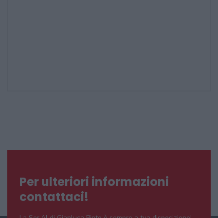
Per ulteriori informazioni
contattaci!
La Ser.Al di Gianluca Pinto è sempre a tua disposizione!