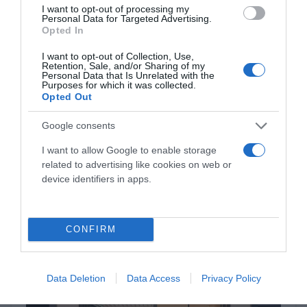
formazione per serramentisti Verona - 13
I want to opt-out of processing my
Personal Data for Targeted Advertising.
Novembre 2017
Opted In
Convegno Internorm 2017 Pacengo di Lazise (VR)
I want to opt-out of Collection, Use,
Retention, Sale, and/or Sharing of my
Personal Data that Is Unrelated with the
Convegno Internorm 2016 - Venezia 25 anni
Purposes for which it was collected.
Opted Out
Internorm Italia
Google consents
Convegno Internorm 2014 - Cantina di Soave
I want to allow Google to enable storage
related to advertising like cookies on web or
device identifiers in apps.
Ultime Novità
CONFIRM
Data Deletion
Data Access
Privacy Policy