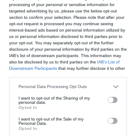
processing of your personal or sensitive information for
targeted advertising by us, please use the below opt-out
section to confirm your selection. Please note that after your
Gallery
opt-out request is processed you may continue seeing
interest-based ads based on personal information utilized by
us or personal information disclosed to third parties prior to
Installazioni infissi
your opt-out. You may separately opt-out of the further
disclosure of your personal information by third parties on the
Strutture in alluminio - Portoni di ingresso - Porte
IAB’s list of downstream participants. This information may
blindate - Portoni da garage
also be disclosed by us to third parties on the
IAB’s List of
Downstream Participants
that may further disclose it to other
Oscuranti: Persiane in alluminio - Tapparelle
third parties.
orientabile
Please note that this website/app uses one or more Google
Personal Data Processing Opt Outs
Pergole - Tende da Sole - Pensiline - Vetrate
services and may gather and store information including but
not limited to your visit or usage behaviour. You may click to
I want to opt-out of the Sharing of my
personal data.
Serramentour- 23 maggio 2018
grant or deny consent to Google and its third-party tags to
Opted In
use your data for below specified purposes in below Google
Future Now Bari 2018
consent section.
I want to opt-out of the Sale of my
Personal Data.
Opted In
Porte aperte alla competenza - Accademia di