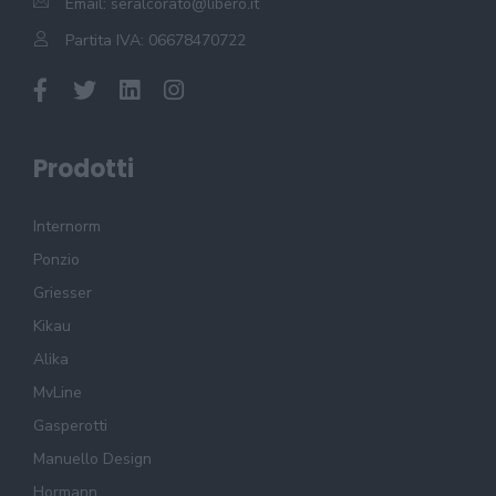
Email:
seralcorato@libero.it
Partita IVA: 06678470722
Prodotti
Internorm
Ponzio
Griesser
Kikau
Alika
MvLine
Gasperotti
Manuello Design
Hormann